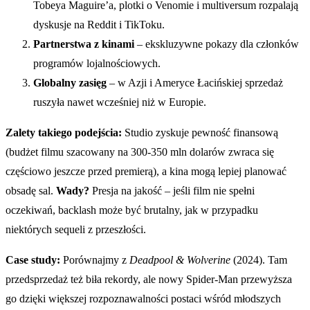
Tobeya Maguire’a, plotki o Venomie i multiversum rozpalają
dyskusje na Reddit i TikToku.
Partnerstwa z kinami
– ekskluzywne pokazy dla członków
programów lojalnościowych.
Globalny zasięg
– w Azji i Ameryce Łacińskiej sprzedaż
ruszyła nawet wcześniej niż w Europie.
Zalety takiego podejścia:
Studio zyskuje pewność finansową
(budżet filmu szacowany na 300-350 mln dolarów zwraca się
częściowo jeszcze przed premierą), a kina mogą lepiej planować
obsadę sal.
Wady?
Presja na jakość – jeśli film nie spełni
oczekiwań, backlash może być brutalny, jak w przypadku
niektórych sequeli z przeszłości.
Case study:
Porównajmy z
Deadpool & Wolverine
(2024). Tam
przedsprzedaż też biła rekordy, ale nowy Spider-Man przewyższa
go dzięki większej rozpoznawalności postaci wśród młodszych