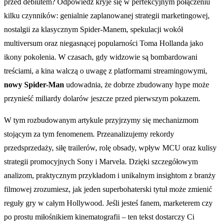
przed debiutem? Odpowiedź kryje się w perfekcyjnym połączeniu
kilku czynników: genialnie zaplanowanej strategii marketingowej,
nostalgii za klasycznym Spider-Manem, spekulacji wokół
multiversum oraz niegasnącej popularności Toma Hollanda jako
ikony pokolenia. W czasach, gdy widzowie są bombardowani
treściami, a kina walczą o uwagę z platformami streamingowymi,
nowy Spider-Man
udowadnia, że dobrze zbudowany hype może
przynieść miliardy dolarów jeszcze przed pierwszym pokazem.
W tym rozbudowanym artykule przyjrzymy się mechanizmom
stojącym za tym fenomenem. Przeanalizujemy rekordy
przedsprzedaży, siłę trailerów, rolę obsady, wpływ MCU oraz kulisy
strategii promocyjnych Sony i Marvela. Dzięki szczegółowym
analizom, praktycznym przykładom i unikalnym insightom z branży
filmowej zrozumiesz, jak jeden superbohaterski tytuł może zmienić
reguły gry w całym Hollywood. Jeśli jesteś fanem, marketerem czy
po prostu miłośnikiem kinematografii – ten tekst dostarczy Ci