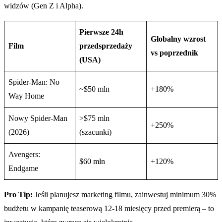
widzów (Gen Z i Alpha).
Pierwsze 24h
Globalny wzrost
Film
przedsprzedaży
vs poprzednik
(USA)
Spider-Man: No
~$50 mln
+180%
Way Home
Nowy Spider-Man
>$75 mln
+250%
(2026)
(szacunki)
Avengers:
$60 mln
+120%
Endgame
Pro Tip:
Jeśli planujesz marketing filmu, zainwestuj minimum 30%
budżetu w kampanię teaserową 12-18 miesięcy przed premierą – to