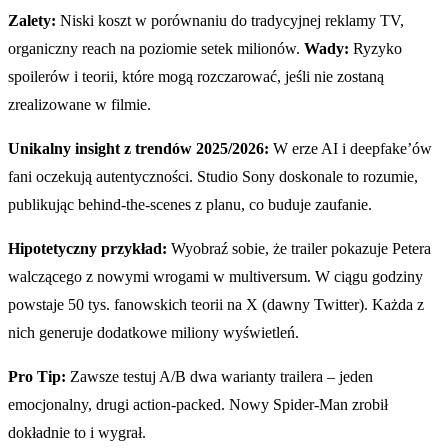
Zalety:
Niski koszt w porównaniu do tradycyjnej reklamy TV,
organiczny reach na poziomie setek milionów.
Wady:
Ryzyko
spoilerów i teorii, które mogą rozczarować, jeśli nie zostaną
zrealizowane w filmie.
Unikalny insight z trendów 2025/2026:
W erze AI i deepfake’ów
fani oczekują autentyczności. Studio Sony doskonale to rozumie,
publikując behind-the-scenes z planu, co buduje zaufanie.
Hipotetyczny przykład:
Wyobraź sobie, że trailer pokazuje Petera
walczącego z nowymi wrogami w multiversum. W ciągu godziny
powstaje 50 tys. fanowskich teorii na X (dawny Twitter). Każda z
nich generuje dodatkowe miliony wyświetleń.
Pro Tip:
Zawsze testuj A/B dwa warianty trailera – jeden
emocjonalny, drugi action-packed. Nowy Spider-Man zrobił
dokładnie to i wygrał.