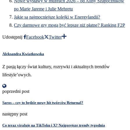
Nowe wystawy w muzeach 2026 – od Aliny Szapocznikow
po Marię Jaremę i Julie Mehretu
Jakie są najmocniejsze kolejki w Energylandii?
Czy darmowe gry mogą być lepsze niż płatne? Ranking F2P
Udostępnij
Facebook
Twitter
Aleksandra Kwiatkowska
Z pasją łączy świat kultury, rozrywki i aktualnych trendów
lifestyle’owych.
poprzedni post
Saros – czy to będzie nowy hit twórców Returnal?
następny post
Co teraz viraluje na TikToku i X? Najgorętsze trendy tygodnia