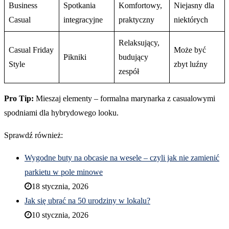
Business
Spotkania
Komfortowy,
Niejasny dla
Casual
integracyjne
praktyczny
niektórych
Relaksujący,
Casual Friday
Może być
Pikniki
budujący
Style
zbyt luźny
zespół
Pro Tip:
Mieszaj elementy – formalna marynarka z casualowymi
spodniami dla hybrydowego looku.
Sprawdź również:
Wygodne buty na obcasie na wesele – czyli jak nie zamienić
parkietu w pole minowe
18 stycznia, 2026
Jak się ubrać na 50 urodziny w lokalu?
10 stycznia, 2026