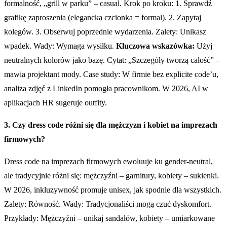
formalność, „grill w parku” – casual. Krok po kroku: 1. Sprawdź
grafikę zaproszenia (elegancka czcionka = formal). 2. Zapytaj
kolegów. 3. Obserwuj poprzednie wydarzenia. Zalety: Unikasz
wpadek. Wady: Wymaga wysiłku.
Kluczowa wskazówka:
Użyj
neutralnych kolorów jako bazę. Cytat: „Szczegóły tworzą całość” –
mawia projektant mody. Case study: W firmie bez explicite code’u,
analiza zdjęć z LinkedIn pomogła pracownikom. W 2026, AI w
aplikacjach HR sugeruje outfity.
3. Czy dress code różni się dla mężczyzn i kobiet na imprezach
firmowych?
Dress code na imprezach firmowych ewoluuje ku gender-neutral,
ale tradycyjnie różni się: mężczyźni – garnitury, kobiety – sukienki.
W 2026, inkluzywność promuje unisex, jak spodnie dla wszystkich.
Zalety: Równość. Wady: Tradycjonaliści mogą czuć dyskomfort.
Przykłady: Mężczyźni – unikaj sandałów, kobiety – umiarkowane