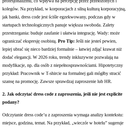
profesjonalizmu, co wpływa na percepcję przez przełożonych i
kolegów. Na przykład, w korporacjach z silną kulturą korporacyjną,
jak banki, dress code jest ściśle egzekwowany, podczas gdy w
startupach technologicznych panuje większa swoboda. Zalety
przestrzegania: buduje zaufanie i ułatwia integrację. Wady: może
ograniczać ekspresję osobistą.
Pro Tip:
Jeśli nie jesteś pewien,
lepiej ubrać się nieco bardziej formalnie – łatwiej zdjąć krawat niż
dodać elegancji. W 2026 roku, trendy inkluzywne pozwalają na
modyfikacje, np. dla osób z niepełnosprawnościami. Hipotetyczny
przykład: Pracownik w T-shircie na formalnej gali mógłby stracić
szansę na promocję. Zawsze sprawdzaj zaproszenie lub HR.
2. Jak odczytać dress code z zaproszenia, jeśli nie jest explicite
podany?
Odczytanie dress code’u z zaproszenia wymaga analizy kontekstu:
miejsce, godzina, temat. Na przykład, „wieczór w hotelu” sugeruje