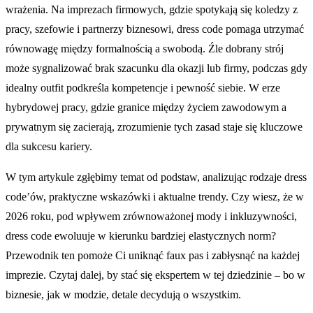
wrażenia. Na imprezach firmowych, gdzie spotykają się koledzy z
pracy, szefowie i partnerzy biznesowi, dress code pomaga utrzymać
równowagę między formalnością a swobodą. Źle dobrany strój
może sygnalizować brak szacunku dla okazji lub firmy, podczas gdy
idealny outfit podkreśla kompetencje i pewność siebie. W erze
hybrydowej pracy, gdzie granice między życiem zawodowym a
prywatnym się zacierają, zrozumienie tych zasad staje się kluczowe
dla sukcesu kariery.
W tym artykule zgłębimy temat od podstaw, analizując rodzaje dress
code’ów, praktyczne wskazówki i aktualne trendy. Czy wiesz, że w
2026 roku, pod wpływem zrównoważonej mody i inkluzywności,
dress code ewoluuje w kierunku bardziej elastycznych norm?
Przewodnik ten pomoże Ci uniknąć faux pas i zabłysnąć na każdej
imprezie. Czytaj dalej, by stać się ekspertem w tej dziedzinie – bo w
biznesie, jak w modzie, detale decydują o wszystkim.