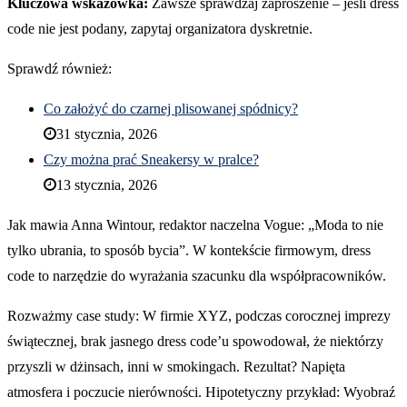
Kluczowa wskazówka:
Zawsze sprawdzaj zaproszenie – jeśli dress
code nie jest podany, zapytaj organizatora dyskretnie.
Sprawdź również:
Co założyć do czarnej plisowanej spódnicy?
31 stycznia, 2026
Czy można prać Sneakersy w pralce?
13 stycznia, 2026
Jak mawia Anna Wintour, redaktor naczelna Vogue: „Moda to nie
tylko ubrania, to sposób bycia”. W kontekście firmowym, dress
code to narzędzie do wyrażania szacunku dla współpracowników.
Rozważmy case study: W firmie XYZ, podczas corocznej imprezy
świątecznej, brak jasnego dress code’u spowodował, że niektórzy
przyszli w dżinsach, inni w smokingach. Rezultat? Napięta
atmosfera i poczucie nierówności. Hipotetyczny przykład: Wyobraź