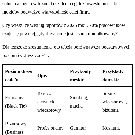
sobie managera w luźnej koszulce na gali z inwestorami – to
mogłoby podważyć wiarygodność całej firmy.
Czy wiesz, że według raportów z 2025 roku, 70% pracowników
czuje się pewniej, gdy dress code jest jasno komunikowany?
Dla lepszego zrozumienia, oto tabela porównawcza podstawowych
poziomów dress code’u:
Poziom dress
Przykłady
Przykłady
Opis
code’u
męskie
damskie
Bardzo
Suknia
Formalny
Smoking,
elegancki,
wieczorowa,
(Black Tie)
mucha
wieczorowy
biżuteria
Biznesowy
Profesjonalny,
Garnitur,
Kostium,
(Business