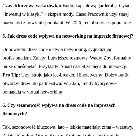
Czas.
Kluczowa wskazówka:
Buduj kapsułową garderobę. Cytat:
„Inwestuj w klasyki” – ekspert mody. Case: Pracownik użył starej
marynarki z nowymi spodniami. W 2026, rental services popularne.
5. Jak dress code wpływa na networking na imprezie firmowej?
Odpowiedni dress code ułatwia networking, sygnalizując
profesjonalizm. Zalety: Łatwiejsze rozmowy. Wady: Zbyt formalny
może onieśmielać. Przykłady: Smart casual zachęca do interakcji.
Pro Tip:
Użyj stroju jako ice-breaker. Hipotetyczny: Dobry outfit
otworzył drzwi do partnerstwa. W 2026, trendy hybrydowe
pomagają w virtual networking.
6. Czy sezonowość wpływa na dress code na imprezach
firmowych?
Tak, sezonowość kluczowa: lato – lekkie materiały, zima – warstwy.
Zalety: Komfort. Wady: Koszty. Krok po kroku: Dostosuj do