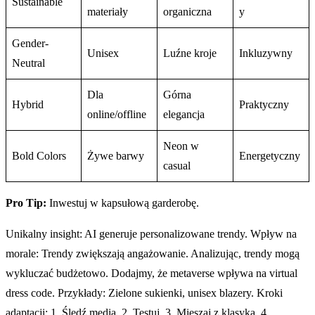
Sustainable
materiały
organiczna
y
Gender-
Unisex
Luźne kroje
Inkluzywny
Neutral
Dla
Górna
Hybrid
Praktyczny
online/offline
elegancja
Neon w
Bold Colors
Żywe barwy
Energetyczny
casual
Pro Tip:
Inwestuj w kapsułową garderobę.
Unikalny insight: AI generuje personalizowane trendy. Wpływ na
morale: Trendy zwiększają angażowanie. Analizując, trendy mogą
wykluczać budżetowo. Dodajmy, że metaverse wpływa na virtual
dress code. Przykłady: Zielone sukienki, unisex blazery. Kroki
adaptacji: 1. Śledź media. 2. Testuj. 3. Mieszaj z klasyką. 4.