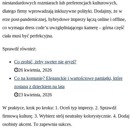
niestandardowych rozmiarach lub preferencjach kulturowych,
dlatego firmy wprowadzają inkluzywne polityki. Dodajmy, że w
erze post-pandemicznej, hybrydowe imprezy łączą online i offline,
co wymaga dress code’u uwzględniającego kamerę – górna część
ciała musi być perfekcyjna.
Sprawdź również:
Co zrobić, żeby sweter nie gryzł?
26 kwietnia, 2026
Co na komunię? Eleganckie i wartościowe pamiątki, które
zostaną z dzieckiem na lata
23 kwietnia, 2026
W praktyce, krok po kroku: 1. Oceń typ imprezy. 2. Sprawdź
firmową kulturę. 3. Wybierz strój neutralny kolorystycznie. 4. Dodaj
osobisty akcent. To zapewnia sukces.