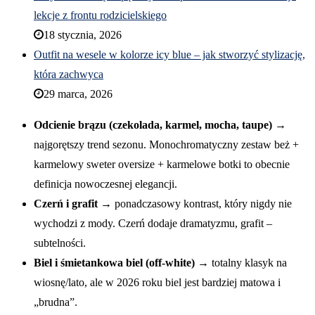
lekcje z frontu rodzicielskiego
18 stycznia, 2026
Outfit na wesele w kolorze icy blue – jak stworzyć stylizację,
która zachwyca
29 marca, 2026
Odcienie brązu (czekolada, karmel, mocha, taupe)
→
najgorętszy trend sezonu. Monochromatyczny zestaw beż +
karmelowy sweter oversize + karmelowe botki to obecnie
definicja nowoczesnej elegancji.
Czerń i grafit
→ ponadczasowy kontrast, który nigdy nie
wychodzi z mody. Czerń dodaje dramatyzmu, grafit –
subtelności.
Biel i śmietankowa biel (off-white)
→ totalny klasyk na
wiosnę/lato, ale w 2026 roku biel jest bardziej matowa i
„brudna”.