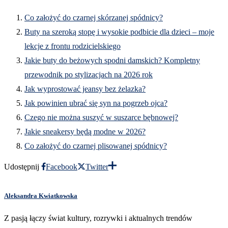
Co założyć do czarnej skórzanej spódnicy?
Buty na szeroką stopę i wysokie podbicie dla dzieci – moje
lekcje z frontu rodzicielskiego
Jakie buty do beżowych spodni damskich? Kompletny
przewodnik po stylizacjach na 2026 rok
Jak wyprostować jeansy bez żelazka?
Jak powinien ubrać się syn na pogrzeb ojca?
Czego nie można suszyć w suszarce bębnowej?
Jakie sneakersy będą modne w 2026?
Co założyć do czarnej plisowanej spódnicy?
Udostępnij
Facebook
Twitter
Aleksandra Kwiatkowska
Z pasją łączy świat kultury, rozrywki i aktualnych trendów