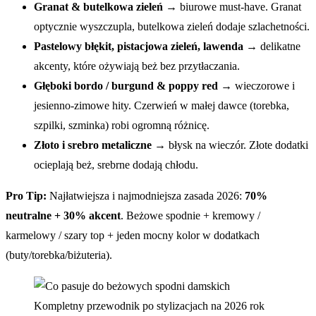
Granat & butelkowa zieleń
→ biurowe must-have. Granat
optycznie wyszczupla, butelkowa zieleń dodaje szlachetności.
Pastelowy błękit, pistacjowa zieleń, lawenda
→ delikatne
akcenty, które ożywiają beż bez przytłaczania.
Głęboki bordo / burgund & poppy red
→ wieczorowe i
jesienno-zimowe hity. Czerwień w małej dawce (torebka,
szpilki, szminka) robi ogromną różnicę.
Złoto i srebro metaliczne
→ błysk na wieczór. Złote dodatki
ocieplają beż, srebrne dodają chłodu.
Pro Tip:
Najłatwiejsza i najmodniejsza zasada 2026:
70%
neutralne + 30% akcent
. Beżowe spodnie + kremowy /
karmelowy / szary top + jeden mocny kolor w dodatkach
(buty/torebka/biżuteria).