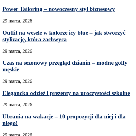
Power Tailoring – nowoczesny styl biznesowy
29 marca, 2026
Outfit na wesele w kolorze icy blue – jak stworzyć
stylizację, która zachwyca
29 marca, 2026
Czas na sezonowy przegląd dzianin – modne golfy
męskie
29 marca, 2026
Elegancka odzież i prezenty na uroczystości szkolne
29 marca, 2026
Ubrania na wakacje – 10 propozycji dla niej i dla
niego!
29 marca, 2026