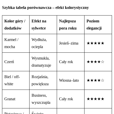
Szybka tabela porównawcza – efekt kolorystyczny
Kolor góry /
Efekt na
Najlepsza
Poziom
dodatków
sylwetce
pora roku
elegancji
Karmel /
Wydłuża,
Jesień–zima
★★★★★
mocha
ociepla
Wysmukla,
Czerń
Cały rok
★★★★☆
dramatyzuje
Biel / off-
Rozjaśnia,
Wiosna–lato
★★★★☆
white
powiększa
Business,
Granat
Cały rok
★★★★★
wyszczupla
Pistacjowa /
Świeżo,