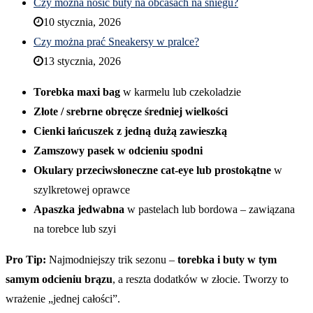
Czy można nosić buty na obcasach na śniegu?
10 stycznia, 2026
Czy można prać Sneakersy w pralce?
13 stycznia, 2026
Torebka maxi bag
w karmelu lub czekoladzie
Złote / srebrne obręcze średniej wielkości
Cienki łańcuszek z jedną dużą zawieszką
Zamszowy pasek w odcieniu spodni
Okulary przeciwsłoneczne cat-eye lub prostokątne
w
szylkretowej oprawce
Apaszka jedwabna
w pastelach lub bordowa – zawiązana
na torebce lub szyi
Pro Tip:
Najmodniejszy trik sezonu –
torebka i buty w tym
samym odcieniu brązu
, a reszta dodatków w złocie. Tworzy to
wrażenie „jednej całości”.