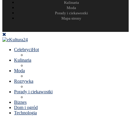
Kulinaria
Moda
Porady i ciekawostki
Mapa strony
Celebryci
Hot
Kulinaria
Moda
Rozrywka
Porady i ciekawostki
Biznes
Dom i ogród
Technologia