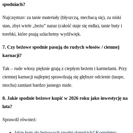
spodniach?
Najczęstsze: za tanie materiały (błyszczą, mechacą się), za niski
stan, zbyt wiele „beżu” naraz (całość staje się mdła), tanie buty i
torebki, które psują szlachetny wydźwięk.
7. Czy beżowe spodnie pasują do rudych włosów / ciemnej
karnacji?
Tak – rude włosy pięknie grają z ciepłym beżem i karmelami. Przy
ciemnej karnacji najlepiej sprawdzają się głębsze odcienie (taupe,
mocha) zamiast bardzo jasnego nude.
8. Jakie spodnie beżowe kupić w 2026 roku jako inwestycję na
lata?
Sprawdź również:
Jakie buty do beżowych spodni damskich? Kompletny