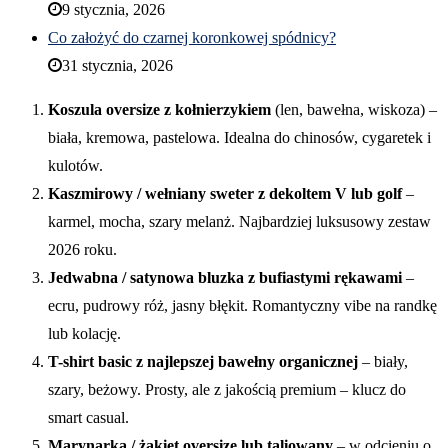
9 stycznia, 2026
Co założyć do czarnej koronkowej spódnicy?
31 stycznia, 2026
Koszula oversize z kołnierzykiem
(len, bawełna, wiskoza) –
biała, kremowa, pastelowa. Idealna do chinosów, cygaretek i
kulotów.
Kaszmirowy / wełniany sweter z dekoltem V lub golf
–
karmel, mocha, szary melanż. Najbardziej luksusowy zestaw
2026 roku.
Jedwabna / satynowa bluzka z bufiastymi rękawami
–
ecru, pudrowy róż, jasny błękit. Romantyczny vibe na randkę
lub kolację.
T-shirt basic z najlepszej bawełny organicznej
– biały,
szary, beżowy. Prosty, ale z jakością premium – klucz do
smart casual.
Marynarka / żakiet oversize lub taliowany
– w odcieniu o