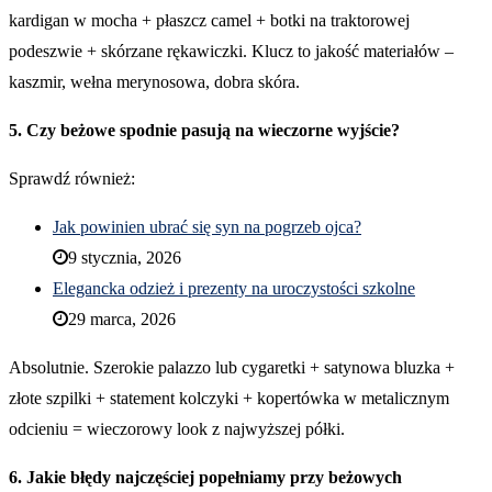
kardigan w mocha + płaszcz camel + botki na traktorowej
podeszwie + skórzane rękawiczki. Klucz to jakość materiałów –
kaszmir, wełna merynosowa, dobra skóra.
5. Czy beżowe spodnie pasują na wieczorne wyjście?
Sprawdź również:
Jak powinien ubrać się syn na pogrzeb ojca?
9 stycznia, 2026
Elegancka odzież i prezenty na uroczystości szkolne
29 marca, 2026
Absolutnie. Szerokie palazzo lub cygaretki + satynowa bluzka +
złote szpilki + statement kolczyki + kopertówka w metalicznym
odcieniu = wieczorowy look z najwyższej półki.
6. Jakie błędy najczęściej popełniamy przy beżowych