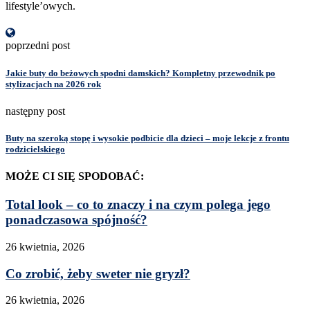
lifestyle’owych.
poprzedni post
Jakie buty do beżowych spodni damskich? Kompletny przewodnik po
stylizacjach na 2026 rok
następny post
Buty na szeroką stopę i wysokie podbicie dla dzieci – moje lekcje z frontu
rodzicielskiego
MOŻE CI SIĘ SPODOBAĆ:
Total look – co to znaczy i na czym polega jego
ponadczasowa spójność?
26 kwietnia, 2026
Co zrobić, żeby sweter nie gryzł?
26 kwietnia, 2026