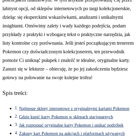
labirynt opcji, od sklepów internetowych po targi kolekcjonerskie,
dzieląc się eksperckimi wskazówkami, analizami i unikalnymi
insightami. Omówimy zalety i wady każdego podejścia, podam
przykłady z praktyki i wzbogacę tekst o praktyczne narzędzia, jak
listy kontrolne czy porównania. Jeśli jesteś początkującym trenerem
Pokemon czy doświadczonym kolekcjonerem, ten przewodnik
pomoże Ci uniknąć pułapek i znaleźć te idealne, oryginalne karty.
Zanurz się w lekturze – obiecuję, że po jej zakończeniu będziesz
gotowy na polowanie na swoje kolejne trofea!
Spis treści:
Najlepsze sklepy internetowe z oryginalnymi kartami Pokemon
Gdzie kupić karty Pokemon w sklepach stacjonarnych
Jak rozpoznać oryginalne karty Pokemon i unikać podróbek
Zakupy kart Pokemon na aukcjach i platformach używanych