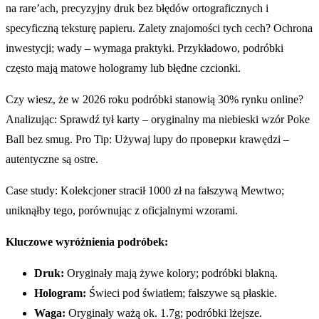
na rare’ach, precyzyjny druk bez błędów ortograficznych i
specyficzną teksturę papieru. Zalety znajomości tych cech? Ochrona
inwestycji; wady – wymaga praktyki. Przykładowo, podróbki
często mają matowe hologramy lub błędne czcionki.
Czy wiesz, że w 2026 roku podróbki stanowią 30% rynku online?
Analizując: Sprawdź tył karty – oryginalny ma niebieski wzór Poke
Ball bez smug. Pro Tip: Używaj lupy do проверки krawędzi –
autentyczne są ostre.
Case study: Kolekcjoner stracił 1000 zł na fałszywą Mewtwo;
uniknąłby tego, porównując z oficjalnymi wzorami.
Kluczowe wyróżnienia podróbek:
Druk:
Oryginały mają żywe kolory; podróbki blakną.
Hologram:
Świeci pod światłem; fałszywe są płaskie.
Waga:
Oryginały ważą ok. 1.7g; podróbki lżejsze.