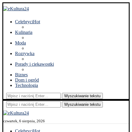
Celebryci
Hot
Kulinaria
Moda
Rozrywka
Porady i ciekawostki
Biznes
Dom i ogród
Technologia
Wyszukiwanie tekstu
Wyszukiwanie tekstu
czwartek, 6 sierpnia, 2026
Celebryci
Hot