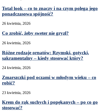
Total look – co to znaczy i na czym polega jego
ponadczasowa spójność?
26 kwietnia, 2026
Co zrobić, żeby sweter nie gryzł?
26 kwietnia, 2026
Różne rodzaje ornatów: Rzymski, gotycki,
sakramentalny – kiedy stosować który?
24 kwietnia, 2026
Zmarszczki pod oczami w młodym wieku – co
robić?
23 kwietnia, 2026
Krem do rąk suchych i popękanych – po co go
stosować?