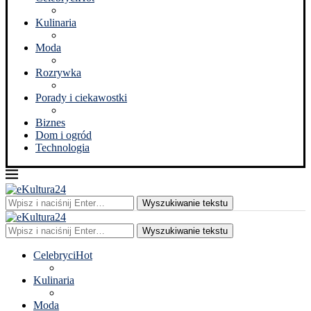
Kulinaria
Moda
Rozrywka
Porady i ciekawostki
Biznes
Dom i ogród
Technologia
Wyszukiwanie tekstu
Wyszukiwanie tekstu
Celebryci
Hot
Kulinaria
Moda