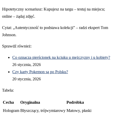
Hipotetyczny scenariusz: Kupujesz na targu – testuj na miejscu;
online – żądaj zdjęć.
Cytat: „Autentyczność to podstawa kolekcji” – radzi ekspert Tom
Johnson.
Sprawdź również:
Co oznacza pierścionek na kciuku u mężczyzny i u kobiety?
26 stycznia, 2026
Czy karty Pokemon są po Polsku?
20 stycznia, 2026
Tabela:
Cecha
Oryginalna
Podróbka
Hologram
Błyszczący, trójwymiarowy
Matowy, płaski