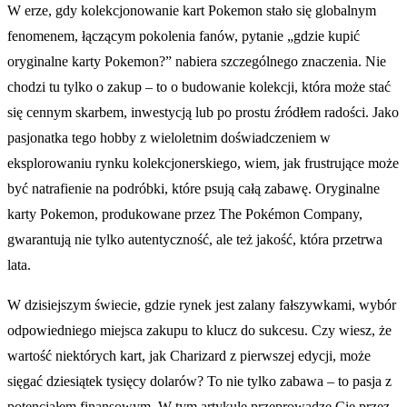
W erze, gdy kolekcjonowanie kart Pokemon stało się globalnym
fenomenem, łączącym pokolenia fanów, pytanie „gdzie kupić
oryginalne karty Pokemon?” nabiera szczególnego znaczenia. Nie
chodzi tu tylko o zakup – to o budowanie kolekcji, która może stać
się cennym skarbem, inwestycją lub po prostu źródłem radości. Jako
pasjonatka tego hobby z wieloletnim doświadczeniem w
eksplorowaniu rynku kolekcjonerskiego, wiem, jak frustrujące może
być natrafienie na podróbki, które psują całą zabawę. Oryginalne
karty Pokemon, produkowane przez The Pokémon Company,
gwarantują nie tylko autentyczność, ale też jakość, która przetrwa
lata.
W dzisiejszym świecie, gdzie rynek jest zalany fałszywkami, wybór
odpowiedniego miejsca zakupu to klucz do sukcesu. Czy wiesz, że
wartość niektórych kart, jak Charizard z pierwszej edycji, może
sięgać dziesiątek tysięcy dolarów? To nie tylko zabawa – to pasja z
potencjałem finansowym. W tym artykule przeprowadzę Cię przez