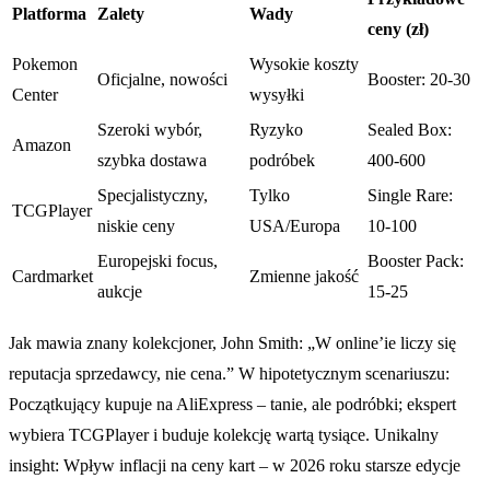
Platforma
Zalety
Wady
ceny (zł)
Pokemon
Wysokie koszty
Oficjalne, nowości
Booster: 20-30
Center
wysyłki
Szeroki wybór,
Ryzyko
Sealed Box:
Amazon
szybka dostawa
podróbek
400-600
Specjalistyczny,
Tylko
Single Rare:
TCGPlayer
niskie ceny
USA/Europa
10-100
Europejski focus,
Booster Pack:
Cardmarket
Zmienne jakość
aukcje
15-25
Jak mawia znany kolekcjoner, John Smith: „W online’ie liczy się
reputacja sprzedawcy, nie cena.” W hipotetycznym scenariuszu:
Początkujący kupuje na AliExpress – tanie, ale podróbki; ekspert
wybiera TCGPlayer i buduje kolekcję wartą tysiące. Unikalny
insight: Wpływ inflacji na ceny kart – w 2026 roku starsze edycje