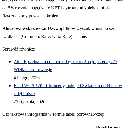
o 15% rocznie, napędzany NFT i cyfrowymi kolekcjami, ale
fizyczne karty pozostają królem.
Kluczowa wskazówka:
Używaj filtrów wyszukiwania po serii,
rzadkości (Common, Rare, Ultra Rare) i stanie.
Sprawdź również:
Akta Epsteina – o co chodzi i gdzie można je przeczytać?
Wielkie kontrowersje
4 lutego, 2026
Finał WOŚP 2026: koncerty, aukcje i Światełko do Nieba w
całej Polsce
25 stycznia, 2026
Oto tekstowa infografika w formie tabeli porównawczej:
Przykładowe