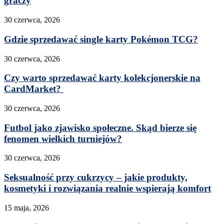
graczy
30 czerwca, 2026
Gdzie sprzedawać single karty Pokémon TCG?
30 czerwca, 2026
Czy warto sprzedawać karty kolekcjonerskie na
CardMarket?
30 czerwca, 2026
Futbol jako zjawisko społeczne. Skąd bierze się
fenomen wielkich turniejów?
30 czerwca, 2026
Seksualność przy cukrzycy – jakie produkty,
kosmetyki i rozwiązania realnie wspierają komfort
15 maja, 2026