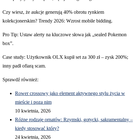
Czy wiesz, że aukcje generują 40% obrotu rynkiem
kolekcjonerskim? Trendy 2026: Wzrost mobile bidding.
Pro Tip: Ustaw alerty na kluczowe słowa jak „sealed Pokemon
box”.
Case study: Użytkownik OLX kupił set za 300 zł – zysk 200%;
inny padł ofiarą scam.
Sprawdź również:
Rower crossowy jako element aktywnego stylu życia w
mieście i poza nim
10 kwietnia, 2026
Różne rodzaje ornatów: Rzymski, gotycki, sakramentalny –
kiedy stosować który?
24 kwietnia, 2026