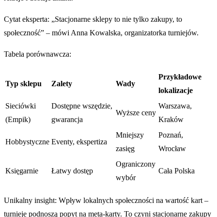
Cytat eksperta: „Stacjonarne sklepy to nie tylko zakupy, to
społeczność” – mówi Anna Kowalska, organizatorka turniejów.
Tabela porównawcza:
Przykładowe
Typ sklepu
Zalety
Wady
lokalizacje
Sieciówki
Dostępne wszędzie,
Warszawa,
Wyższe ceny
(Empik)
gwarancja
Kraków
Mniejszy
Poznań,
Hobbystyczne
Eventy, ekspertiza
zasięg
Wrocław
Ograniczony
Księgarnie
Łatwy dostęp
Cała Polska
wybór
Unikalny insight: Wpływ lokalnych społeczności na wartość kart –
turnieje podnoszą popyt na meta-karty. To czyni stacjonarne zakupy