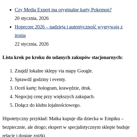
Czy Media Expert ma oryginalne karty Pokemon?
20 stycznia, 2026
Hopecore 2026 – nadzieja i autentyczność wygrywają z
ironią
22 stycznia, 2026
Lista krok po kroku do udanych zakupów stacjonarnych:
Znajdź lokalne sklepy via mapy Google.
Sprawdź godziny i eventy.
Oceń kartę: hologram, krawędzie, druk.
Negocjuj cenę przy większych zakupach.
Dołącz do klubu lojalnościowego.
Hipotetyczny przykład: Matka kupuje dla dziecka w Empiku –
bezpiecznie, ale drogo; ekspert w specjalistycznym sklepie buduje
relacje i dostaje zniżki.