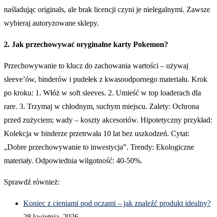
naśladując originals, ale brak licencji czyni je nielegalnymi. Zawsze
wybieraj autoryzowane sklepy.
2. Jak przechowywać oryginalne karty Pokemon?
Przechowywanie to klucz do zachowania wartości – używaj
sleeve’ów, binderów i pudełek z kwasoodpornego materiału. Krok
po kroku: 1. Włóż w soft sleeves. 2. Umieść w top loaderach dla
rare. 3. Trzymaj w chłodnym, suchym miejscu. Zalety: Ochrona
przed zużyciem; wady – koszty akcesoriów. Hipotetyczny przykład:
Kolekcja w binderze przetrwała 10 lat bez uszkodzeń. Cytat:
„Dobre przechowywanie to inwestycja”. Trendy: Ekologiczne
materiały. Odpowiednia wilgotność: 40-50%.
Sprawdź również:
Koniec z cieniami pod oczami – jak znaleźć produkt idealny?
28 kwietnia, 2026