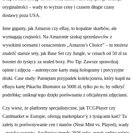
oryginalności – wady to wyższe ceny i czasem długie czasy
dostawy poza USA.
Inne giganty, jak Amazon czy eBay, to kopalnie skarbów, ale
wymagają czujności. Na Amazonie szukaj sprzedawców z
wysokimi ocenami i oznaczeniem „Amazon’s Choice” – tu możesz
znaleźć starsze sety, jak Base Set czy Jungle, w cenach od 50 zł za
booster do tysięcy za sealed boxy. Pro Tip: Zawsze sprawdzaj
opinie i zdjęcia – autentyczne karty mają hologramy i precyzyjne
druki. Case study: Pamiętam przypadek kolekcjonera, który kupił na
eBayu kartę Pikachu Illustrator za 5000 zł, tylko po to, by odkryć
podróbkę; uniknął tego dzięki porównaniu z oficjalnymi zdjęciami.
Czy wiesz, że platformy specjalistyczne, jak TCGPlayer czy
Cardmarket w Europie, oferują marketplace’y z tysiącami kart? Tu
zalety to porównywanie cen i stanów (Near Mint vs. Played), wady
– ryzyko oszustw. Analizując trendy 2026 roku, rynek online rośnie