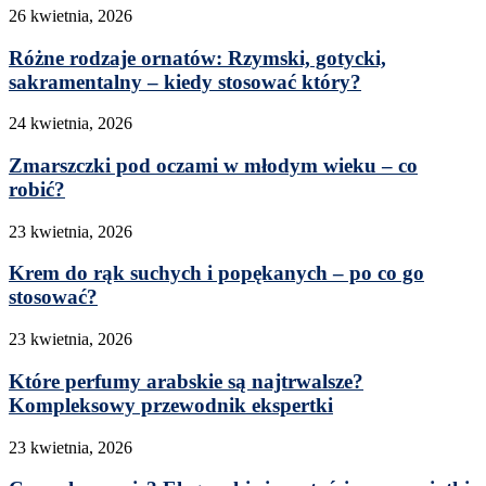
26 kwietnia, 2026
Różne rodzaje ornatów: Rzymski, gotycki,
sakramentalny – kiedy stosować który?
24 kwietnia, 2026
Zmarszczki pod oczami w młodym wieku – co
robić?
23 kwietnia, 2026
Krem do rąk suchych i popękanych – po co go
stosować?
23 kwietnia, 2026
Które perfumy arabskie są najtrwalsze?
Kompleksowy przewodnik ekspertki
23 kwietnia, 2026