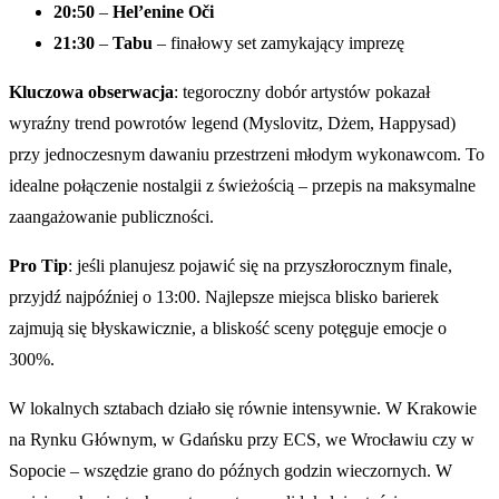
20:50
–
Hel’enine Oči
21:30
–
Tabu
– finałowy set zamykający imprezę
Kluczowa obserwacja
: tegoroczny dobór artystów pokazał
wyraźny trend powrotów legend (Myslovitz, Dżem, Happysad)
przy jednoczesnym dawaniu przestrzeni młodym wykonawcom. To
idealne połączenie nostalgii z świeżością – przepis na maksymalne
zaangażowanie publiczności.
Pro Tip
: jeśli planujesz pojawić się na przyszłorocznym finale,
przyjdź najpóźniej o 13:00. Najlepsze miejsca blisko barierek
zajmują się błyskawicznie, a bliskość sceny potęguje emocje o
300%.
W lokalnych sztabach działo się równie intensywnie. W Krakowie
na Rynku Głównym, w Gdańsku przy ECS, we Wrocławiu czy w
Sopocie – wszędzie grano do późnych godzin wieczornych. W