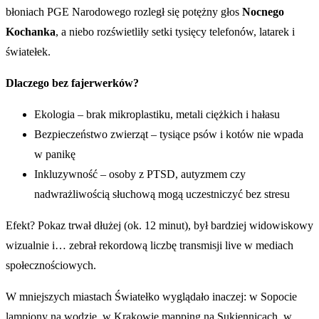
błoniach PGE Narodowego rozległ się potężny głos
Nocnego
Kochanka
, a niebo rozświetliły setki tysięcy telefonów, latarek i
światełek.
Dlaczego bez fajerwerków?
Ekologia – brak mikroplastiku, metali ciężkich i hałasu
Bezpieczeństwo zwierząt – tysiące psów i kotów nie wpada
w panikę
Inkluzywność – osoby z PTSD, autyzmem czy
nadwrażliwością słuchową mogą uczestniczyć bez stresu
Efekt? Pokaz trwał dłużej (ok. 12 minut), był bardziej widowiskowy
wizualnie i… zebrał rekordową liczbę transmisji live w mediach
społecznościowych.
W mniejszych miastach Światełko wyglądało inaczej: w Sopocie
lampiony na wodzie, w Krakowie mapping na Sukiennicach, w