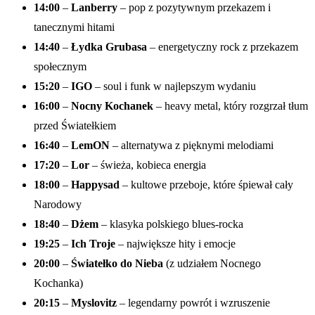
14:00
–
Lanberry
– pop z pozytywnym przekazem i
tanecznymi hitami
14:40
–
Łydka Grubasa
– energetyczny rock z przekazem
społecznym
15:20
–
IGO
– soul i funk w najlepszym wydaniu
16:00
–
Nocny Kochanek
– heavy metal, który rozgrzał tłum
przed Światełkiem
16:40
–
LemON
– alternatywa z pięknymi melodiami
17:20
–
Lor
– świeża, kobieca energia
18:00
–
Happysad
– kultowe przeboje, które śpiewał cały
Narodowy
18:40
–
Dżem
– klasyka polskiego blues-rocka
19:25
–
Ich Troje
– największe hity i emocje
20:00
–
Światełko do Nieba
(z udziałem Nocnego
Kochanka)
20:15
–
Myslovitz
– legendarny powrót i wzruszenie