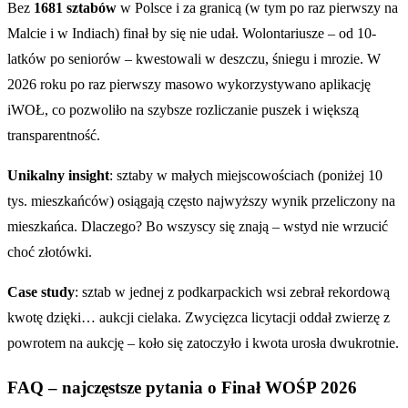
Bez
1681 sztabów
w Polsce i za granicą (w tym po raz pierwszy na
Malcie i w Indiach) finał by się nie udał. Wolontariusze – od 10-
latków po seniorów – kwestowali w deszczu, śniegu i mrozie. W
2026 roku po raz pierwszy masowo wykorzystywano aplikację
iWOŁ, co pozwoliło na szybsze rozliczanie puszek i większą
transparentność.
Unikalny insight
: sztaby w małych miejscowościach (poniżej 10
tys. mieszkańców) osiągają często najwyższy wynik przeliczony na
mieszkańca. Dlaczego? Bo wszyscy się znają – wstyd nie wrzucić
choć złotówki.
Case study
: sztab w jednej z podkarpackich wsi zebrał rekordową
kwotę dzięki… aukcji cielaka. Zwycięzca licytacji oddał zwierzę z
powrotem na aukcję – koło się zatoczyło i kwota urosła dwukrotnie.
FAQ – najczęstsze pytania o Finał WOŚP 2026