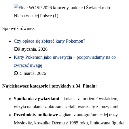
Sprawdź również:
Czy opłaca się zbierać karty Pokemon?
9 stycznia, 2026
Karty Pokemon jako inwestycja – podpowiadamy na co
zwracać uwagę
15 marca, 2026
Najciekawsze kategorie i przykłady z 34. Finału:
Spotkania z gwiazdami
– kolacja z Jurkiem Owsiakiem,
wizyta na planie z aktorami seriali, warsztaty z muzykami
Przedmioty unikatowe
– gitara z autografami całej trasy
Myslovitz, koszulka Dżemu z 1985 roku, limitowana figurka