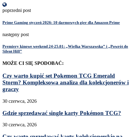
poprzedni post
Prime Gaming styczeń 2026: 10 darmowych gier dla Amazon Prime
następny post
Premiery kinowe weekend 24-25.01: „Wielka Warszawska” i „Powrót do
Silent Hill”
MOŻE CI SIĘ SPODOBAĆ:
Czy warto kupić set Pokemon TCG Emerald
Storm? Kompleksowa analiza dla kolekcjonerów i
graczy
30 czerwca, 2026
Gdzie sprzedawać single karty Pokémon TCG?
30 czerwca, 2026
Czy warto sprzedawać karty kolekcjonerskie na