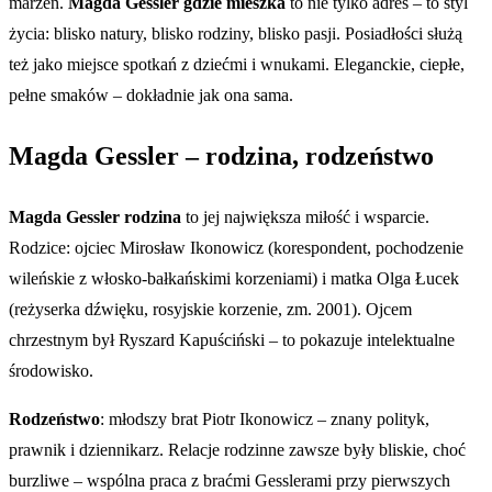
marzeń.
Magda Gessler gdzie mieszka
to nie tylko adres – to styl
życia: blisko natury, blisko rodziny, blisko pasji. Posiadłości służą
też jako miejsce spotkań z dziećmi i wnukami. Eleganckie, ciepłe,
pełne smaków – dokładnie jak ona sama.
Magda Gessler – rodzina, rodzeństwo
Magda Gessler rodzina
to jej największa miłość i wsparcie.
Rodzice: ojciec Mirosław Ikonowicz (korespondent, pochodzenie
wileńskie z włosko-bałkańskimi korzeniami) i matka Olga Łucek
(reżyserka dźwięku, rosyjskie korzenie, zm. 2001). Ojcem
chrzestnym był Ryszard Kapuściński – to pokazuje intelektualne
środowisko.
Rodzeństwo
: młodszy brat Piotr Ikonowicz – znany polityk,
prawnik i dziennikarz. Relacje rodzinne zawsze były bliskie, choć
burzliwe – wspólna praca z braćmi Gesslerami przy pierwszych