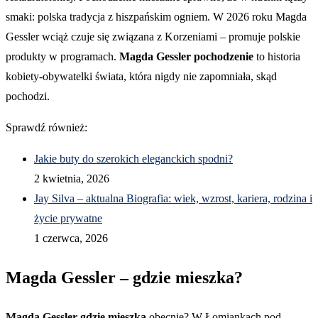
smaki: polska tradycja z hiszpańskim ogniem. W 2026 roku Magda
Gessler wciąż czuje się związana z Korzeniami – promuje polskie
produkty w programach.
Magda Gessler pochodzenie
to historia
kobiety-obywatelki świata, która nigdy nie zapomniała, skąd
pochodzi.
Sprawdź również:
Jakie buty do szerokich eleganckich spodni?
2 kwietnia, 2026
Jay Silva – aktualna Biografia: wiek, wzrost, kariera, rodzina i
życie prywatne
1 czerwca, 2026
Magda Gessler – gdzie mieszka?
Magda Gessler gdzie mieszka
obecnie? W Łomiankach pod