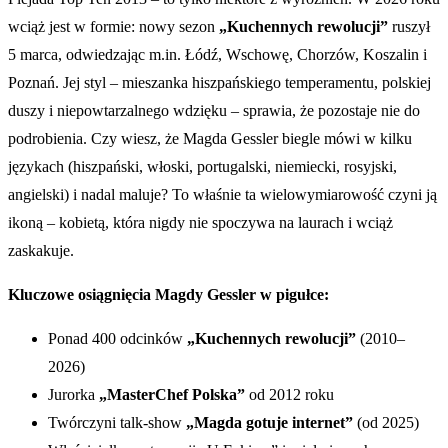
wciąż jest w formie: nowy sezon
„Kuchennych rewolucji”
ruszył
5 marca, odwiedzając m.in. Łódź, Wschowę, Chorzów, Koszalin i
Poznań. Jej styl – mieszanka hiszpańskiego temperamentu, polskiej
duszy i niepowtarzalnego wdzięku – sprawia, że pozostaje nie do
podrobienia. Czy wiesz, że Magda Gessler biegle mówi w kilku
językach (hiszpański, włoski, portugalski, niemiecki, rosyjski,
angielski) i nadal maluje? To właśnie ta wielowymiarowość czyni ją
ikoną – kobietą, która nigdy nie spoczywa na laurach i wciąż
zaskakuje.
Kluczowe osiągnięcia Magdy Gessler w pigułce:
Ponad 400 odcinków
„Kuchennych rewolucji”
(2010–
2026)
Jurorka
„MasterChef Polska”
od 2012 roku
Twórczyni talk-show
„Magda gotuje internet”
(od 2025)