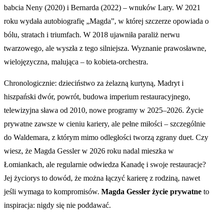
babcia Neny (2020) i Bernarda (2022) – wnuków Lary. W 2021
roku wydała autobiografię „Magda”, w której szczerze opowiada o
bólu, stratach i triumfach. W 2018 ujawniła paraliż nerwu
twarzowego, ale wyszła z tego silniejsza. Wyznanie prawosławne,
wielojęzyczna, malująca – to kobieta-orchestra.
Chronologicznie: dzieciństwo za żelazną kurtyną, Madryt i
hiszpański dwór, powrót, budowa imperium restauracyjnego,
telewizyjna sława od 2010, nowe programy w 2025–2026. Życie
prywatne zawsze w cieniu kariery, ale pełne miłości – szczególnie
do Waldemara, z którym mimo odległości tworzą zgrany duet. Czy
wiesz, że Magda Gessler w 2026 roku nadal mieszka w
Łomiankach, ale regularnie odwiedza Kanadę i swoje restauracje?
Jej życiorys to dowód, że można łączyć karierę z rodziną, nawet
jeśli wymaga to kompromisów.
Magda Gessler życie prywatne
to
inspiracja: nigdy się nie poddawać.