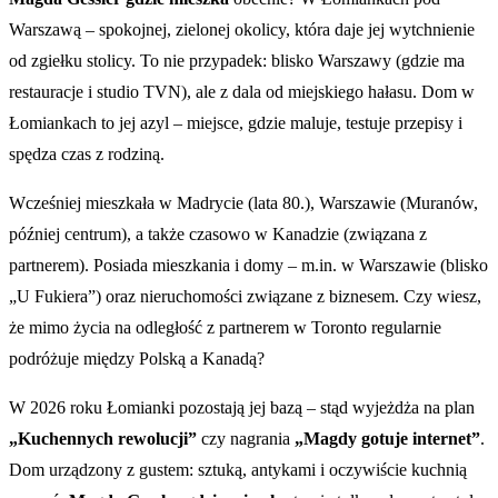
Warszawą – spokojnej, zielonej okolicy, która daje jej wytchnienie
od zgiełku stolicy. To nie przypadek: blisko Warszawy (gdzie ma
restauracje i studio TVN), ale z dala od miejskiego hałasu. Dom w
Łomiankach to jej azyl – miejsce, gdzie maluje, testuje przepisy i
spędza czas z rodziną.
Wcześniej mieszkała w Madrycie (lata 80.), Warszawie (Muranów,
później centrum), a także czasowo w Kanadzie (związana z
partnerem). Posiada mieszkania i domy – m.in. w Warszawie (blisko
„U Fukiera”) oraz nieruchomości związane z biznesem. Czy wiesz,
że mimo życia na odległość z partnerem w Toronto regularnie
podróżuje między Polską a Kanadą?
W 2026 roku Łomianki pozostają jej bazą – stąd wyjeżdża na plan
„Kuchennych rewolucji”
czy nagrania
„Magdy gotuje internet”
.
Dom urządzony z gustem: sztuką, antykami i oczywiście kuchnią