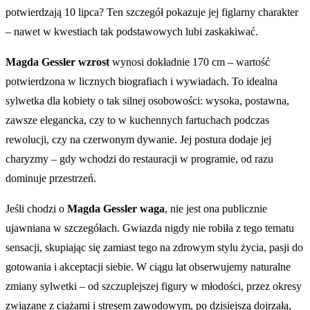
potwierdzają 10 lipca? Ten szczegół pokazuje jej figlarny charakter
– nawet w kwestiach tak podstawowych lubi zaskakiwać.
Magda Gessler wzrost
wynosi dokładnie 170 cm – wartość
potwierdzona w licznych biografiach i wywiadach. To idealna
sylwetka dla kobiety o tak silnej osobowości: wysoka, postawna,
zawsze elegancka, czy to w kuchennych fartuchach podczas
rewolucji, czy na czerwonym dywanie. Jej postura dodaje jej
charyzmy – gdy wchodzi do restauracji w programie, od razu
dominuje przestrzeń.
Jeśli chodzi o
Magda Gessler waga
, nie jest ona publicznie
ujawniana w szczegółach. Gwiazda nigdy nie robiła z tego tematu
sensacji, skupiając się zamiast tego na zdrowym stylu życia, pasji do
gotowania i akceptacji siebie. W ciągu lat obserwujemy naturalne
zmiany sylwetki – od szczuplejszej figury w młodości, przez okresy
związane z ciążami i stresem zawodowym, po dzisiejszą dojrzałą,