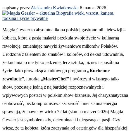
napisany przez
Aleksandra Kwiatkowska
6 marca, 2026
Magda Gessler to absolutna ikona polskiej gastronomii i telewizji –
kobieta, która z pasją malarki przekuła swoje życie w kulinarną
rewolucję, zmieniając nawyki żywieniowe milionów Polaków.
Urodzona z talentem do smaków i kolorów, od dekad udowadnia,
że kuchnia to nie tylko jedzenie, lecz sztuka, biznes i sposób na
życie. Jako prowadząca kultowego programu
„Kuchenne
rewolucje”
, jurorka
„MasterChef”
i twórczyni własnego talk-
show, pozostaje jedną z najbardziej rozpoznawalnych i
wpływowych postaci w polskim show-biznesie. Jej charyzmatyczna
osobowość, bezkompromisowa szczerość i nieustanna energia
sprawiają, że nawet w wieku 72 lat (stan na marzec 2026) Magda
Gessler jest symbolem siły, determinacji i niegasnącej pasji. Czy
wiesz, że ta kobieta, która zaczynała od cateringów dla hiszpańskiej