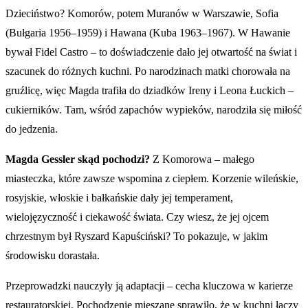
Dzieciństwo? Komorów, potem Muranów w Warszawie, Sofia
(Bułgaria 1956–1959) i Hawana (Kuba 1963–1967). W Hawanie
bywał Fidel Castro – to doświadczenie dało jej otwartość na świat i
szacunek do różnych kuchni. Po narodzinach matki chorowała na
gruźlicę, więc Magda trafiła do dziadków Ireny i Leona Łuckich –
cukierników. Tam, wśród zapachów wypieków, narodziła się miłość
do jedzenia.
Magda Gessler skąd pochodzi?
Z Komorowa – małego
miasteczka, które zawsze wspomina z ciepłem. Korzenie wileńskie,
rosyjskie, włoskie i bałkańskie dały jej temperament,
wielojęzyczność i ciekawość świata. Czy wiesz, że jej ojcem
chrzestnym był Ryszard Kapuściński? To pokazuje, w jakim
środowisku dorastała.
Przeprowadzki nauczyły ją adaptacji – cecha kluczowa w karierze
restauratorskiej. Pochodzenie mieszane sprawiło, że w kuchni łączy