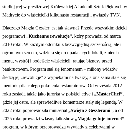
studiującej w prestiżowej Królewskiej Akademii Sztuk Pięknych w
Madrycie do właścicielki kilkunastu restauracji i gwiazdy TVN.
Dlaczego Magda Gessler jest tak sławna? Przede wszystkim dzięki
programowi
„Kuchenne rewolucje”
, który prowadzi od marca
2010 roku. W każdym odcinku z bezwzględną szczerością, ale i
ogromnym sercem, wdziera się do upadających lokali, zmienia
menu, wystrój i podejście właścicieli, ratując biznesy przed
bankructwem. Program stał się fenomenem – miliony widzów
śledzą jej „rewolucje” z wypiekami na twarzy, a ona sama stała się
mentorką dla całego pokolenia restauratorów. Od września 2012
roku zasiada także jako jurorka w polskiej edycji
„MasterChef”
,
gdzie jej ostre, ale sprawiedliwe komentarze stały się legendą. W
2022 roku poprowadziła miniserial
„Święta z Gesslerami”
, a od
2025 roku prowadzi własny talk-show
„Magda gotuje internet”
–
program, w którym przeprowadza wywiady z celebrytami w