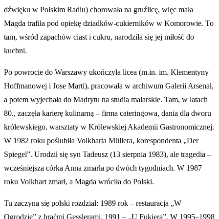
dźwięku w Polskim Radiu) chorowała na gruźlicę, więc mała
Magda trafiła pod opiekę dziadków-cukierników w Komorowie. To
tam, wśród zapachów ciast i cukru, narodziła się jej miłość do
kuchni.
Po powrocie do Warszawy ukończyła licea (m.in. im. Klementyny
Hoffmanowej i Jose Marti), pracowała w archiwum Galerii Arsenał,
a potem wyjechała do Madrytu na studia malarskie. Tam, w latach
80., zaczęła karierę kulinarną – firma cateringowa, dania dla dworu
królewskiego, warsztaty w Królewskiej Akademii Gastronomicznej.
W 1982 roku poślubiła Volkharta Müllera, korespondenta „Der
Spiegel”. Urodził się syn Tadeusz (13 sierpnia 1983), ale tragedia –
wcześniejsza córka Anna zmarła po dwóch tygodniach. W 1987
roku Volkhart zmarł, a Magda wróciła do Polski.
Tu zaczyna się polski rozdział: 1989 rok – restauracja „W
Ogrodzie” z braćmi Gesslerami. 1991 – „U Fukiera”. W 1995–1998