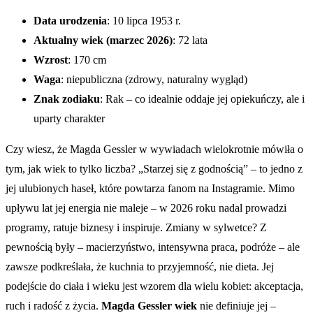
Data urodzenia
: 10 lipca 1953 r.
Aktualny wiek (marzec 2026)
: 72 lata
Wzrost
: 170 cm
Waga
: niepubliczna (zdrowy, naturalny wygląd)
Znak zodiaku
: Rak – co idealnie oddaje jej opiekuńczy, ale i
uparty charakter
Czy wiesz, że Magda Gessler w wywiadach wielokrotnie mówiła o
tym, jak wiek to tylko liczba? „Starzej się z godnością” – to jedno z
jej ulubionych haseł, które powtarza fanom na Instagramie. Mimo
upływu lat jej energia nie maleje – w 2026 roku nadal prowadzi
programy, ratuje biznesy i inspiruje. Zmiany w sylwetce? Z
pewnością były – macierzyństwo, intensywna praca, podróże – ale
zawsze podkreślała, że kuchnia to przyjemność, nie dieta. Jej
podejście do ciała i wieku jest wzorem dla wielu kobiet: akceptacja,
ruch i radość z życia.
Magda Gessler wiek
nie definiuje jej –