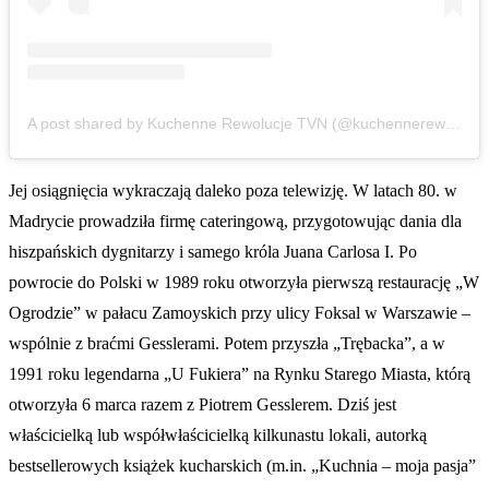
A post shared by Kuchenne Rewolucje TVN (@kuchennerewolucjetvn)
Jej osiągnięcia wykraczają daleko poza telewizję. W latach 80. w
Madrycie prowadziła firmę cateringową, przygotowując dania dla
hiszpańskich dygnitarzy i samego króla Juana Carlosa I. Po
powrocie do Polski w 1989 roku otworzyła pierwszą restaurację „W
Ogrodzie” w pałacu Zamoyskich przy ulicy Foksal w Warszawie –
wspólnie z braćmi Gesslerami. Potem przyszła „Trębacka”, a w
1991 roku legendarna „U Fukiera” na Rynku Starego Miasta, którą
otworzyła 6 marca razem z Piotrem Gesslerem. Dziś jest
właścicielką lub współwłaścicielką kilkunastu lokali, autorką
bestsellerowych książek kucharskich (m.in. „Kuchnia – moja pasja”