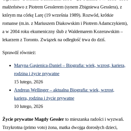
małżeństwo z Piotrem Gesslerem (synem Zbigniewa Gesslera), z
którym ma córkę Larę (19 września 1989). Rozwód, krótkie
romanse (m.in. z Mariuszem Diakowskim i Piotrem Adamczykiem),
a w 2004 roku ekumeniczny ślub z Waldemarem Kozerawskim –
lekarzem z Toronto. Związek na odległość trwa do dziś.
Sprawdź również:
Maryna Gąsienica-Daniel – Biografia: wiek, wzrost, kariera,
rodzina i życie prywatne
15 lutego, 2026
Andreas Wellinger – aktualna Biografia: wiek, wzrost,
kariera, rodzina i życie prywatne
10 lutego, 2026
Życie prywatne Magdy Gessler
to mieszanka radości i wyzwań.
Trzykrotna (primo voto) żona, matka dwojga dorosłych dzieci,