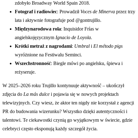
zdobyło Broadway World Spain 2018.
Fotograf i radiowiec
: Prowadził
Voces de Minerva
przez trzy
lata i aktywnie fotografuje pod @gontrujillo.
Międzynarodowa rola
: Inquisidor Frías w
angielskojęzycznym
Ignacio de Loyola
.
Krótki metraż z nagrodami
:
Umbral
i
El método pigs
wyróżnione na Festiwalu Seminci.
Wszechstronność
: Biegle mówi po angielsku, śpiewa i
reżyseruje.
W 2025–2026 roku Trujillo kontynuuje aktywność – ukończył
zdjęcia do
La más dulce
i pojawia się w nowych projektach
telewizyjnych. Czy wiesz, że aktor ten nigdy nie korzystał z agencji
PR do budowania wizerunku? Wszystko dzięki autentyczności i
talentowi. Te ciekawostki czynią go wyjątkowym w świecie, gdzie
celebryci często eksponują każdy szczegół życia.