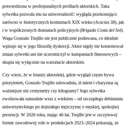
potwierdzona w profesjonalnych profilach aktorskich. Taka
sylwetka pozwala mu na uniwersalność: wygląda przekonująco
zarówno w historycznych kostiumach XIX wieku (
Acacias 38
), jak
i w współczesnych dramatach policyjnych (
Brigada Costa del Sol
).
Waga Gonzalo Trujillo nie jest publicznie podawana, co idealnie
wpisuje się w jego filozofię dyskrecji. Aktor nigdy nie komentował
zmian sylwetki ani nie uczestniczył w kampaniach fitnessowych –
skupia się wyłącznie na warsztacie aktorskim.
Czy wiesz, że w branży aktorskiej, gdzie wygląd często bywa
priorytetem, Gonzalo Trujillo udowadnia, iż talent i charyzma są
ważniejsze niż centymetry czy kilogramy? Jego sylwetka
ewoluowała naturalnie wraz z wiekiem – od szczupłego debiutanta
uniwersyteckiego po dojrzałego mężczyznę o męskiej, spokojnej
prezencji. W 2026 roku, mając 46 lat, Trujillo jest w szczytowej
formie zawodowej: role w produkcjach 2023–2024 pokazują, że