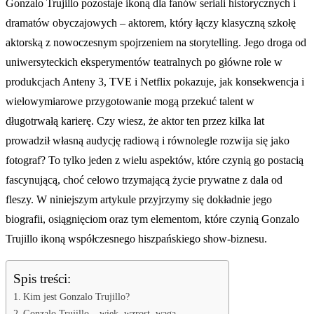
Gonzalo Trujillo pozostaje ikoną dla fanów seriali historycznych i
dramatów obyczajowych – aktorem, który łączy klasyczną szkołę
aktorską z nowoczesnym spojrzeniem na storytelling. Jego droga od
uniwersyteckich eksperymentów teatralnych po główne role w
produkcjach Anteny 3, TVE i Netflix pokazuje, jak konsekwencja i
wielowymiarowe przygotowanie mogą przekuć talent w
długotrwałą karierę. Czy wiesz, że aktor ten przez kilka lat
prowadził własną audycję radiową i równolegle rozwija się jako
fotograf? To tylko jeden z wielu aspektów, które czynią go postacią
fascynującą, choć celowo trzymającą życie prywatne z dala od
fleszy. W niniejszym artykule przyjrzymy się dokładnie jego
biografii, osiągnięciom oraz tym elementom, które czynią Gonzalo
Trujillo ikoną współczesnego hiszpańskiego show-biznesu.
Spis treści:
Kim jest Gonzalo Trujillo?
Gonzalo Trujillo – wiek, wzrost, waga