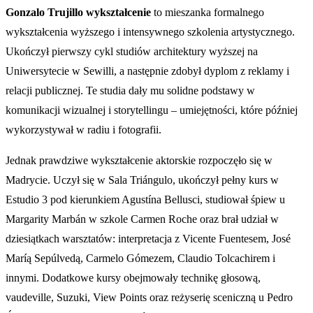
Gonzalo Trujillo wykształcenie
to mieszanka formalnego
wykształcenia wyższego i intensywnego szkolenia artystycznego.
Ukończył pierwszy cykl studiów architektury wyższej na
Uniwersytecie w Sewilli, a następnie zdobył dyplom z reklamy i
relacji publicznej. Te studia dały mu solidne podstawy w
komunikacji wizualnej i storytellingu – umiejętności, które później
wykorzystywał w radiu i fotografii.
Jednak prawdziwe wykształcenie aktorskie rozpoczęło się w
Madrycie. Uczył się w Sala Triángulo, ukończył pełny kurs w
Estudio 3 pod kierunkiem Agustína Bellusci, studiował śpiew u
Margarity Marbán w szkole Carmen Roche oraz brał udział w
dziesiątkach warsztatów: interpretacja z Vicente Fuentesem, José
Maríą Sepúlvedą, Carmelo Gómezem, Claudio Tolcachirem i
innymi. Dodatkowe kursy obejmowały technikę głosową,
vaudeville, Suzuki, View Points oraz reżyserię sceniczną u Pedro