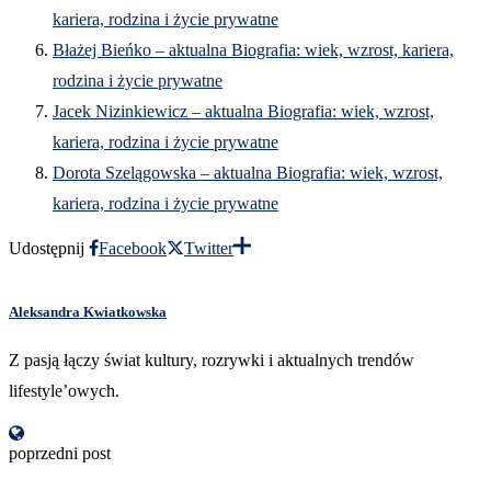
kariera, rodzina i życie prywatne
Błażej Bieńko – aktualna Biografia: wiek, wzrost, kariera,
rodzina i życie prywatne
Jacek Nizinkiewicz – aktualna Biografia: wiek, wzrost,
kariera, rodzina i życie prywatne
Dorota Szelągowska – aktualna Biografia: wiek, wzrost,
kariera, rodzina i życie prywatne
Udostępnij
Facebook
Twitter
Aleksandra Kwiatkowska
Z pasją łączy świat kultury, rozrywki i aktualnych trendów
lifestyle’owych.
poprzedni post