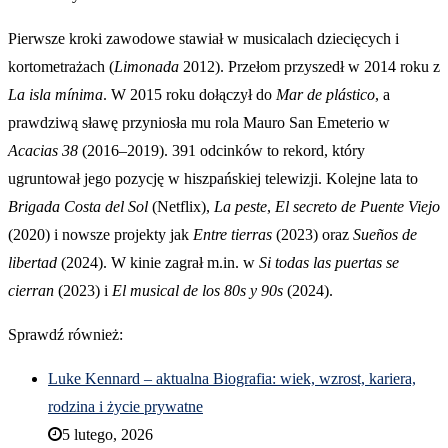
Pierwsze kroki zawodowe stawiał w musicalach dziecięcych i
kortometrażach (
Limonada
2012). Przełom przyszedł w 2014 roku z
La isla mínima
. W 2015 roku dołączył do
Mar de plástico
, a
prawdziwą sławę przyniosła mu rola Mauro San Emeterio w
Acacias 38
(2016–2019). 391 odcinków to rekord, który
ugruntował jego pozycję w hiszpańskiej telewizji. Kolejne lata to
Brigada Costa del Sol
(Netflix),
La peste
,
El secreto de Puente Viejo
(2020) i nowsze projekty jak
Entre tierras
(2023) oraz
Sueños de
libertad
(2024). W kinie zagrał m.in. w
Si todas las puertas se
cierran
(2023) i
El musical de los 80s y 90s
(2024).
Sprawdź również:
Luke Kennard – aktualna Biografia: wiek, wzrost, kariera,
rodzina i życie prywatne
5 lutego, 2026