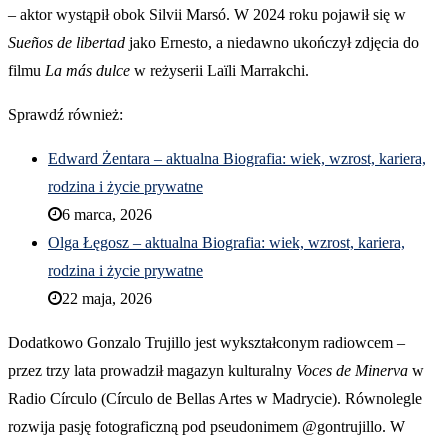
– aktor wystąpił obok Silvii Marsó. W 2024 roku pojawił się w
Sueños de libertad
jako Ernesto, a niedawno ukończył zdjęcia do
filmu
La más dulce
w reżyserii Laïli Marrakchi.
Sprawdź również:
Edward Żentara – aktualna Biografia: wiek, wzrost, kariera,
rodzina i życie prywatne
6 marca, 2026
Olga Łęgosz – aktualna Biografia: wiek, wzrost, kariera,
rodzina i życie prywatne
22 maja, 2026
Dodatkowo Gonzalo Trujillo jest wykształconym radiowcem –
przez trzy lata prowadził magazyn kulturalny
Voces de Minerva
w
Radio Círculo (Círculo de Bellas Artes w Madrycie). Równolegle
rozwija pasję fotograficzną pod pseudonimem @gontrujillo. W