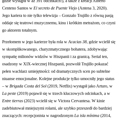
gdzie wystąpił w aż 391 odcinkach!), a także z kreacji Alberto
Centeno Santos w
El secreto de Puente Viejo
(Antena 3, 2020).
Jego kariera to nie tylko telewizja – Gonzalo Trujillo z równą pasją
oddaje się teatrowi muzycznemu, kinu i krótkim metrażom, co czyni
go aktorem totalnym.
Przełomem w jego karierze była rola w
Acacias 38
, gdzie wcielił się
w skomplikowanego, charyzmatycznego bohatera, zdobywając
sympatię milionów widzów w Hiszpanii i za granicą. Serial ten,
osadzony w XIX-wiecznej Hiszpanii, pozwolił Trujillo pokazać
pełen wachlarz umiejętności: od dramatycznych scen po subtelne
niuanse emocjonalne. Kolejne produkcje tylko umocniły jego status
– w
Brigada Costa del Sol
(2019, Netflix) wystąpił jako Arturo, w
La peste
(2019) pojawił się w trzech kluczowych odcinkach, a w
Entre tierras
(2023) wcielił się w Victora Cervantesa. W kinie
zadebiutował mniejszymi rolami, ale szybko przeszedł do bardziej
znaczących: recepcjonista w nagrodzonym
La isla mínima
(2014,