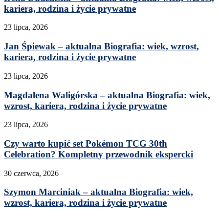
kariera, rodzina i życie prywatne
23 lipca, 2026
Jan Śpiewak – aktualna Biografia: wiek, wzrost,
kariera, rodzina i życie prywatne
23 lipca, 2026
Magdalena Waligórska – aktualna Biografia: wiek,
wzrost, kariera, rodzina i życie prywatne
23 lipca, 2026
Czy warto kupić set Pokémon TCG 30th
Celebration? Kompletny przewodnik ekspercki
30 czerwca, 2026
Szymon Marciniak – aktualna Biografia: wiek,
wzrost, kariera, rodzina i życie prywatne