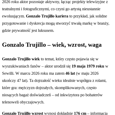
2026 roku aktor pozostaje aktywny, łącząc projekty telewizyjne z
teatralnymi i fotograficznymi, co czyni go artystą nieustannie
ewoluującym.
Gonzalo Trujillo kariera
to przykład, jak solidne
przygotowanie i dyskrecja mogą stworzyć trwałą markę w branży,
gdzie prywatność jest luksusem.
Gonzalo Trujillo – wiek, wzrost, waga
Gonzalo Trujillo wiek
to temat, który często pojawia się w
wyszukiwaniach fanów – aktor urodził się
19 maja 1979 roku
w
Sewilli. W marcu 2026 roku ma zatem
46 lat
(w maju 2026
ukończy 47 lat). Ta dojrzałość wieku idealnie współgra z rolami,
które gra: mężczyzn dojrzałych, skomplikowanych, często
niosących bagaż doświadczeń – od inkwizytora po bohaterów
telenoweli obyczajowych.
Gonzalo Trujillo wzrost
wynosi dokładnie
176 cm
– informacja